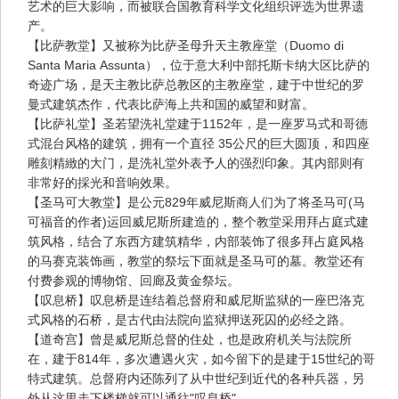
艺术的巨大影响，而被联合国教育科学文化组织评选为世界遗
产。
【比萨教堂】又被称为比萨圣母升天主教座堂（Duomo di
Santa Maria Assunta），位于意大利中部托斯卡纳大区比萨的
奇迹广场，是天主教比萨总教区的主教座堂，建于中世纪的罗
曼式建筑杰作，代表比萨海上共和国的威望和财富。
【比萨礼堂】圣若望洗礼堂建于1152年，是一座罗马式和哥德
式混台风格的建筑，拥有一个直径 35公尺的巨大圆顶，和四座
雕刻精緻的大门，是洗礼堂外表予人的强烈印象。其内部则有
非常好的採光和音响效果。
【圣马可大教堂】是公元829年威尼斯商人们为了将圣马可(马
可福音的作者)运回威尼斯所建造的，整个教堂采用拜占庭式建
筑风格，结合了东西方建筑精华，内部装饰了很多拜占庭风格
的马赛克装饰画，教堂的祭坛下面就是圣马可的墓。教堂还有
付费参观的博物馆、回廊及黄金祭坛。
【叹息桥】叹息桥是连结着总督府和威尼斯监狱的一座巴洛克
式风格的石桥，是古代由法院向监狱押送死囚的必经之路。
【道奇宫】曾是威尼斯总督的住处，也是政府机关与法院所
在，建于814年，多次遭遇火灾，如今留下的是建于15世纪的哥
特式建筑。总督府内还陈列了从中世纪到近代的各种兵器，另
外从这里走下楼梯就可以通往"叹息桥"。