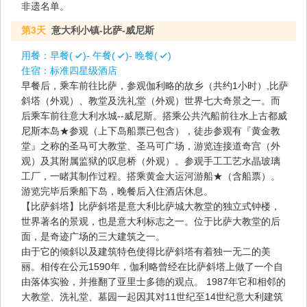
非遗名单。
第3天
意大利小镇-比萨-威尼斯
用餐：
早餐(
)- 午餐(
)- 晚餐(
)
住宿：
标准四星级酒店
早餐后，乘车前往比萨，参观伽利略的故乡（共约1小时）,比萨
斜塔（外观）、教堂及洗礼堂（外观）世界七大奇景之一。而
后乘车前往意大利水城--威尼斯。搭乘公共汽船前往水上古都威
尼斯本岛★参观（上下岛船票已包含），徒步参观有『黄金教
堂』之称的圣马可大教堂、圣马可广场，游览连接道奇宫（外
观）及其附属监狱的叹息桥（外观）。参观手工工艺水晶玻璃
工厂，一睹其制作过程。搭乘黄金大运河游船★（含船票）。
游览完毕后乘船下岛，晚餐后入住酒店休息。
【比萨斜塔】比萨斜塔是意大利比萨城大教堂的独立式钟楼，
世界著名的景观，也是意大利标志之一。位于比萨大教堂的后
面，是奇迹广场的三大建筑之一。
由于它的倾斜以及建筑特色使得比萨斜塔有着独一无二的美
丽。相传在公元1590年，伽利略曾经在比萨斜塔上做了一个自
由落体实验，并推翻了亚里士多德的观点。 1987年它和相邻的
大教堂、洗礼堂、墓园一起因其对11世纪至14世纪意大利建筑