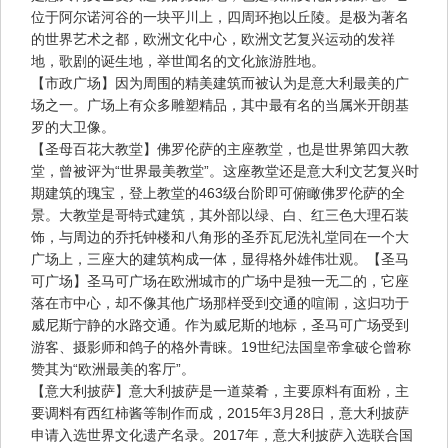
位于阿尔诺河谷的一块平川上，四周环抱以丘陵。是极为著名
的世界艺术之都，欧洲文化中心，欧洲文艺复兴运动的发祥
地，歌剧的诞生地，举世闻名的文化旅游胜地。
【市政广场】因为周围的精美建筑而被认为是意大利最美的广
场之一。广场上有众多雕塑精品，其中最有名的当属米开朗基
罗的大卫像。
【圣母百花大教堂】佛罗伦萨的主座教堂，也是世界第四大教
堂，曾被评为“世界最美教堂”。这座教堂还是意大利文艺复兴时
期建筑的瑰宝，登上教堂的463级台阶即可俯瞰佛罗伦萨的全
景。大教堂是哥特式建筑，其外部以绿、白、红三色大理石装
饰，与周边的乔托钟楼和八角形的圣乔瓦尼洗礼堂同在一个大
广场上，三座大的建筑构成一体，显得格外雄伟壮观。【圣马
可广场】圣马可广场在欧洲城市的广场中是独一无二的，它座
落在市中心，却不像其他广场那样受到交通的喧闹，这归功于
威尼斯宁静的水路交通。作为威尼斯的地标，圣马可广场受到
游客、摄影师和鸽子的格外青睐。19世纪法国皇帝拿破仑曾称
赞其为“欧洲最美的客厅”。
【意大利披萨】意大利披萨是一道菜肴，主要原料有面粉，主
要调料有西红柿酱等制作而成，2015年3月28日，意大利披萨
申请入选世界文化遗产名录。2017年，意大利披萨入选联合国