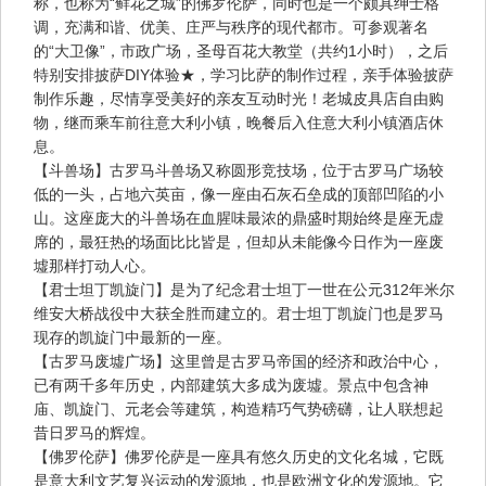
称，也称为“鲜花之城”的佛罗伦萨，同时也是一个颇具绅士格
调，充满和谐、优美、庄严与秩序的现代都市。可参观著名
的“大卫像”，市政广场，圣母百花大教堂（共约1小时），之后
特别安排披萨DIY体验★，学习比萨的制作过程，亲手体验披萨
制作乐趣，尽情享受美好的亲友互动时光！老城皮具店自由购
物，继而乘车前往意大利小镇，晚餐后入住意大利小镇酒店休
息。
【斗兽场】古罗马斗兽场又称圆形竞技场，位于古罗马广场较
低的一头，占地六英亩，像一座由石灰石垒成的顶部凹陷的小
山。这座庞大的斗兽场在血腥味最浓的鼎盛时期始终是座无虚
席的，最狂热的场面比比皆是，但却从未能像今日作为一座废
墟那样打动人心。
【君士坦丁凯旋门】是为了纪念君士坦丁一世在公元312年米尔
维安大桥战役中大获全胜而建立的。君士坦丁凯旋门也是罗马
现存的凯旋门中最新的一座。
【古罗马废墟广场】这里曾是古罗马帝国的经济和政治中心，
已有两千多年历史，内部建筑大多成为废墟。景点中包含神
庙、凯旋门、元老会等建筑，构造精巧气势磅礴，让人联想起
昔日罗马的辉煌。
【佛罗伦萨】佛罗伦萨是一座具有悠久历史的文化名城，它既
是意大利文艺复兴运动的发源地，也是欧洲文化的发源地。它