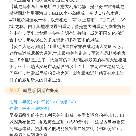
【威尼斯本岛】威尼斯位于意大利东北部，是亚得里亚海威尼
斯湾西北岸重要港口，由118个小岛组成，并以 177条水道、
401座桥梁连成一体，以舟相通，有“水上都市”、“百岛城”、“桥
城”之称。由于其地理位置的重要，曾是意大利重要的商业贸易
的中心，历史上曾经与多种文明有过接触，成为不同文化的汇
合中心，形成现在的多元现象和多种艺术的风貌。
【黄金大运河游船】15世纪法国作家兼驻威尼斯大使康米尼，
这样描述威尼斯大运河:世上最精美的街道，两边有最精美的房
屋，5个世纪过去了，大运河仍可以和世界最美的林荫大道相媲
美，坐上一趟从罗马广场始发的水上巴士，在两岸古老建筑之
间穿行，静赏威尼斯的灵魂之河，就能最贴近的感受在水上过
日子的威尼斯人的日常生活。
第4天
威尼斯-因斯布鲁克
用餐：
早餐(
)- 午餐(
)- 晚餐(
)
住宿：
标准三星级酒店
早餐后乘车前往奥地利秀美的山城、冬季奥运会的举办地，山
城因斯布鲁克，参观黄金屋顶（约30分钟），这是因斯布鲁克
的标志建筑。漫步著名的玛丽娅特蕾西娅大街（约30分钟）。
晚餐后入住酒店休息。