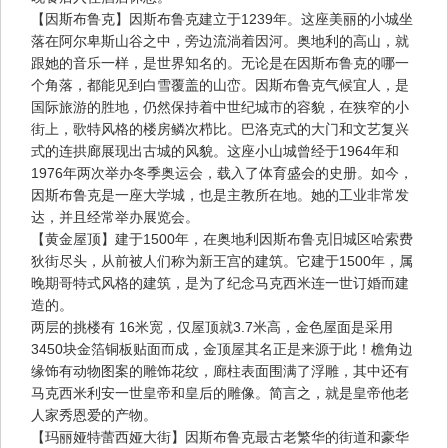
【因斯布鲁克】因斯布鲁克建立于1239年。这座美丽的小城坐
落在阿尔卑斯山谷之中，旁边流淌着因河。奥地利的高山，就
跟她的音乐一样，是世界知名的。无论是在因斯布鲁克的哪一
个角落，都能见到白雪覆盖的山峦。因斯布鲁克气候宜人，是
国际旅游的胜地，仍然保持着中世纪城市的容貌，在狭窄的小
街上，歌特风格的楼房鳞次栉比。巴洛克式的大门和文艺复兴
式的连拱廊展现出古城的风貌。这座小山城曾经于1964年和
1976年两次举办冬季奥运会，载入了体育盛会的史册。如今，
因斯布鲁克是一座大学城，也是主教所在地。她的工业非常发
达，并且经常举办展览会。
【黄金屋顶】建于1500年，在奥地利因斯布鲁克旧城区哈索费
狄街尽头，从前被人们称为新王宫的建筑。它建于1500年，属
晚期哥特式风格的建筑，是为了纪念马克西米连一世订婚而建
造的。
两层的挑楼有 16米宽，仅屋顶就3.7米高，金色屋面是采用
3450块金箔铜板贴面而成，金顶屋其名正是来源于此！檐角边
缘饰有动物图案的雕饰花纹，廊柱表面围满了浮雕，其中还有
马克西米利安一世皇帝和皇后的雕像。简言之，就是皇帝他老
人家秀恩爱的产物。
【玛丽娅特蕾西娅大街】因斯布鲁克最古老繁华的街道和豪华