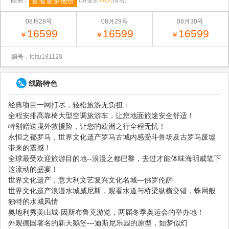
查看更多报价
团期：
(请提前
20天
报名)
08月28号
08月29号
08月30号
16599
16599
16599
￥
￥
￥
编号：
feitu181128
线路特色
经典项目一网打尽，轻松旅游无负担：
全程安排高靠椅大型空调旅游车，让您地面旅途安全舒适！
特别赠送境外救援险，让您的欧洲之行全程无忧！
永恒之都罗马，世界文化遗产罗马古城内感受斗兽场及古罗马废墟
带来的震撼！
全球最受欢迎旅游目的地--浪漫之都巴黎，去过才能体味海明威笔下
这流动的盛宴！
世界文化遗产，意大利文艺复兴文化名城—佛罗伦萨
世界文化遗产浪漫水城威尼斯，观看水道与桥梁纵横交错，蛛网般
独特的水城风情
奥地利秀美山城-因斯布鲁克游览，两届冬季奥运会的举办地！
外观德国著名的新天鹅堡---迪斯尼乐园的原型，如梦似幻