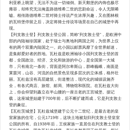
利亚桥上眺望，无法不为这一切倾倒。新天鹅堡的内饰也极尽
雍容，却终究无法掩盖路德维希二世的悲剧命运，令人无限唏
嘘。相传路德维希二世对骑士传说产生浓厚兴趣，又在图林根
的瓦特堡停留之后，决定将骑士传说等场景在自己的城堡中再
现。
【列支敦士登】列支敦士登公国，简称“列支敦士登”，是欧洲中
部的内陆袖珍国家，处于瑞士与奥地利两国之间，为世界上仅
有的两个双重内陆国之一。此小国以邮票风靡了全世界邮迷，
是集邮爱好者的胜地。瓦杜兹是欧洲袖珍小国列支敦士登的首
都，全国政治、经济、文化和旅游的中心，是全国第一大城
市，只有南北一条街，背面是阿尔卑斯山，群峰巍峨，南面是
莱茵河，山谷、河流的自然景色呈现多层次的立体感，格外壮
丽。瓦杜兹没有高层建筑，街道整洁，现代化的城镇设施齐
全，有各式商店、旅馆、邮局、博物馆和医院。在瓦杜兹大街
上，你会仰望到矗立在半山腰的一座古老的王宫城堡。据记
载，这座城堡始建于700年前，后不断扩建而成，它是列支敦士
登的象征。
【瓦杜茨城堡】瓦杜兹城堡建于公元十二世纪，是最古老的皇
室家族的住宅，公元1719年，这块土地被划归列支敦士登皇室
公国的所有。自1938年后，王侯家族一直居住在列支教士登的