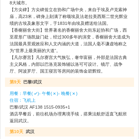
8大城市。
【方尖碑】方尖碑耸立在协和广场中央，来自于埃及卢克索神
庙，高23米，碑身上刻满了称颂埃及法老拉美西斯二世光辉业
绩的古埃及象形文字，于1831年由埃及赠送给法国。
【香榭丽舍大街】世界著名的香榭丽舍大街东起协和广场，西
至星形广场凯旋门处，经过300多年的演变，香榭丽舍大道成为
法国最具景观效应和人文内涵的大道，法国人毫不谦虚地称之
为“世界上最美丽的大道”。
【凡尔赛宫】凡尔赛宫大气恢弘，奢华富丽，外部是法国古典
主义风格，内部以巴洛克装饰辅以洛可可设计。镜厅、战争
厅、阿波罗厅、国王寝宫等房间的装饰金碧辉煌。
第9天
巴黎/武汉
用餐：
早餐(
)- 午餐(
)- 晚餐(
)
住宿：
飞机上
巴黎/武汉 AF138 1515-0935+1
酒店早餐后，前往机场办理离境手续，搭乘法航舒适直飞航班
返回武汉。
第10天
武汉