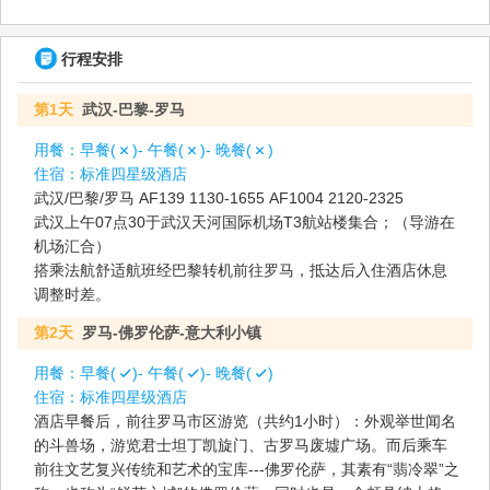
行程安排
第1天
武汉-巴黎-罗马
用餐：
早餐(
)- 午餐(
)- 晚餐(
)
住宿：
标准四星级酒店
武汉/巴黎/罗马 AF139 1130-1655 AF1004 2120-2325
武汉上午07点30于武汉天河国际机场T3航站楼集合；（导游在
机场汇合）
搭乘法航舒适航班经巴黎转机前往罗马，抵达后入住酒店休息
调整时差。
第2天
罗马-佛罗伦萨-意大利小镇
用餐：
早餐(
)- 午餐(
)- 晚餐(
)
住宿：
标准四星级酒店
酒店早餐后，前往罗马市区游览（共约1小时）：外观举世闻名
的斗兽场，游览君士坦丁凯旋门、古罗马废墟广场。而后乘车
前往文艺复兴传统和艺术的宝库---佛罗伦萨，其素有“翡冷翠”之