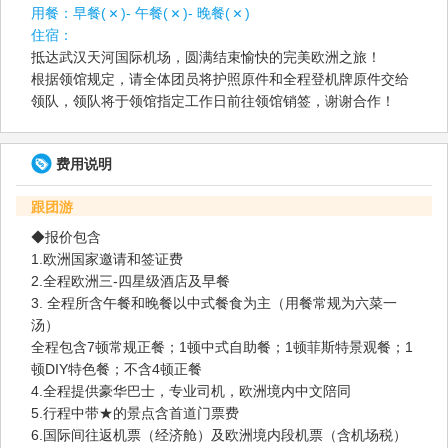
用餐：
早餐(
)- 午餐(
)- 晚餐(
)
住宿：
抵达武汉天河国际机场，圆满结束愉快的完美欧洲之旅！
根据领馆规定，请全体团员将护照原件和全程登机牌原件交给
领队，领队将于领馆指定工作日前往领馆销签，谢谢合作！
费用说明
跟团游
◆报价包含
1.欧洲国家邀请和签证费
2.全程欧洲三-四星级酒店及早餐
3. 全程所含午餐和晚餐以中式餐食为主（用餐常规为六菜一
汤）
全程包含7顿常规正餐；1顿中式自助餐；1顿菲斯特景观餐；1
顿DIY特色餐；不含4顿正餐
4.全程提供豪华巴士，专业司机，欧洲境内中文陪同
5.行程中带★的景点含首道门票费
6.国际间往返机票（经济舱）及欧洲境内段机票（含机场税）