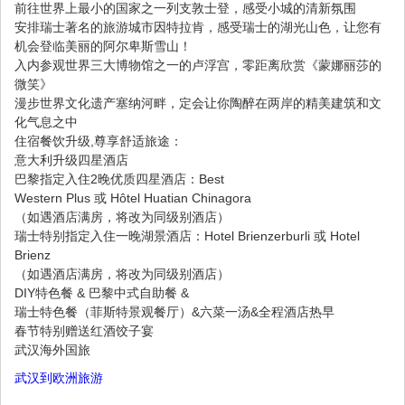
前往世界上最小的国家之一列支敦士登，感受小城的清新氛围
安排瑞士著名的旅游城市因特拉肯，感受瑞士的湖光山色，让您有
机会登临美丽的阿尔卑斯雪山！
入内参观世界三大博物馆之一的卢浮宫，零距离欣赏《蒙娜丽莎的
微笑》
漫步世界文化遗产塞纳河畔，定会让你陶醉在两岸的精美建筑和文
化气息之中
住宿餐饮升级,尊享舒适旅途：
意大利升级四星酒店
巴黎指定入住2晚优质四星酒店：Best
Western Plus 或 Hôtel Huatian Chinagora
（如遇酒店满房，将改为同级别酒店）
瑞士特别指定入住一晚湖景酒店：Hotel Brienzerburli 或 Hotel
Brienz
（如遇酒店满房，将改为同级别酒店）
DIY特色餐 & 巴黎中式自助餐 &
瑞士特色餐（菲斯特景观餐厅）&六菜一汤&全程酒店热早
春节特别赠送红酒饺子宴
武汉海外国旅
武汉到欧洲旅游