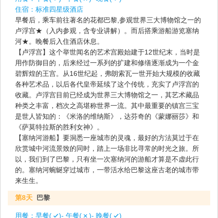
住宿：
标准四星级酒店
早餐后，乘车前往著名的花都巴黎,参观世界三大博物馆之一的
卢浮宫★（入内参观，含专业讲解）。而后搭乘游船游览塞纳
河★。晚餐后入住酒店休息。
【卢浮宫】这个举世闻名的艺术宫殿始建于12世纪末，当时是
用作防御目的，后来经过一系列的扩建和修缮逐渐成为一个金
碧辉煌的王宫。从16世纪起，弗朗索瓦一世开始大规模的收藏
各种艺术品，以后各代皇帝延续了这个传统，充实了卢浮宫的
收藏。卢浮宫目前已经成为世界三大博物馆之一，其艺术藏品
种类之丰富，档次之高堪称世界一流。其中最重要的镇宫三宝
是世人皆知的：《米洛的维纳斯》，达芬奇的《蒙娜丽莎》和
《萨莫特拉斯的胜利女神》。
【塞纳河游船】要洞悉一座城市的灵魂，最好的方法莫过于在
欣赏城中河流景致的同时，踏上一场非比寻常的时光之旅。所
以，我们到了巴黎，只有坐一次塞纳河的游船才算是不虚此行
的。塞纳河蜿蜒穿过城市，一带活水给巴黎这座古老的城市带
来生生。
第8天
巴黎
用餐：
早餐(
)- 午餐(
)- 晚餐(
)