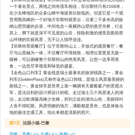
一个著名景点，两地之间有缆车相连，菲尔斯特只有2168米，
在少女峰地区的众多山峰中海拔算比较低的。但是它是一个观
赏周围高峰的一个好地方菲斯特观景台，沿著二千多米高的陡
峭山壁而建的步道，中间包含一座横跨山壁的悬空吊桥，行走
其上，脚下就是深不可见底的山谷，惊险刺激的感受及眼前群
山环绕的壮丽风景，无不让人惊呼连连。
【菲斯特景观餐厅】位于菲斯特山上，开放式的观景餐厅；餐
厅与山景融为一体，不仅餐厅环境精致，地理位置更是无敌一
级棒，可以俯瞰整个菲斯特山的绝美风景。让您一边享用美
食，一边您尽享视觉和味觉的盛宴。
【金色山口列车】黄金线是瑞士最著名的旅游线路之一，黄金
列车(GoldenPass)又称作金色山口快线，是瑞士风景最美丽的
路线之一。黄金快车是世界上第一辆拥有天窗般窗户的景观火
车，是法拉利的设计师设计的呢。走过瑞士几个风景迷人的湖
泊，走过欧洲最高峰少女峰，所到之处的湖光山色，美丽得叫
人舍不得眨眼。风景明媚的地方，满眼都是景色，也是体验当
地的最佳交通工具，拍出来都是清新的照片。
第7天
法国小镇-巴黎
用餐：
早餐(
)- 午餐(
)- 晚餐(
)