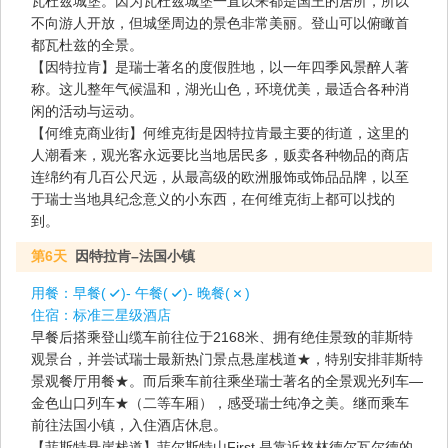
瓦杜兹城堡。因为瓦杜兹城堡一直以来都是国王的居所，所以
不向游人开放，但城堡周边的景色非常美丽。登山可以俯瞰首
都瓦杜兹的全景。
【因特拉肯】是瑞士著名的度假胜地，以一年四季风景醉人著
称。这儿整年气候温和，湖光山色，环境优美，最适合各种消
闲的活动与运动。
【何维克商业街】何维克街是因特拉肯最主要的街道，这里的
人潮看来，观光客永远要比当地居民多，贩卖各种物品的商店
连绵约有几百公尺远，从最高级的欧洲服饰或饰品品牌，以至
于瑞士当地具纪念意义的小东西，在何维克街上都可以找的
到。
第6天
因特拉肯–法国小镇
用餐：
早餐(
)- 午餐(
)- 晚餐(
)
住宿：
标准三星级酒店
早餐后搭乘登山缆车前往位于2168米、拥有绝佳景致的菲斯特
观景台，并尝试瑞士最新热门景点悬崖栈道★，特别安排菲斯特
景观餐厅用餐★。而后乘车前往乘坐瑞士著名的全景观光列车—
金色山口列车★（二等车厢），感受瑞士纯净之美。继而乘车
前往法国小镇，入住酒店休息。
【菲斯特悬崖栈道】菲尔斯特山First,是靠近格林德尔瓦尔德的