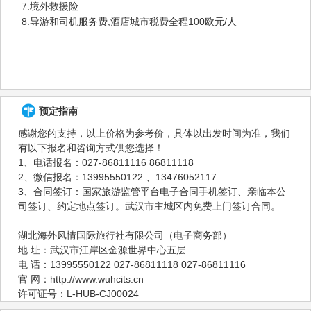
7.境外救援险
8.导游和司机服务费,酒店城市税费全程100欧元/人
预定指南
感谢您的支持，以上价格为参考价，具体以出发时间为准，我们
有以下报名和咨询方式供您选择！
1、电话报名：027-86811116 86811118
2、微信报名：13995550122 、13476052117
3、合同签订：国家旅游监管平台电子合同手机签订、亲临本公
司签订、约定地点签订。武汉市主城区内免费上门签订合同。
湖北海外风情国际旅行社有限公司（电子商务部）
地 址：武汉市江岸区金源世界中心五层
电 话：13995550122 027-86811118 027-86811116
官 网：http://www.wuhcits.cn
许可证号：L-HUB-CJ00024