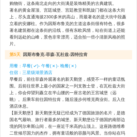
购物街，这条南北走向的大街满是装饰精美的古典建筑。
著名的黄金屋顶、宫廷城堡、宫廷教堂和凯旋门都在这条大街
上，尽头直通海拔2300多米的高山，而最著名的是大街中段矗
立着的安娜柱。作为因斯布鲁克的主道这条街很有特色，很多
著名建筑都在这条街的沿线，很有东欧风情，站在街道上还能
看到远处的山峰，景色非常漂亮，适合拍一些小清新风格的照
片。
第5天
因斯布鲁克-菲森-瓦杜兹-因特拉肯
用餐：
早餐(
)- 午餐(
)- 晚餐(
)
住宿：
三星级湖景酒店
早餐后，前往菲森外观著名的新天鹅堡，感受不一样的童话氛
围。后前往世界上最小的国家之一列支敦士登，在瓦杜兹大街
上，你会仰望到矗立在半山腰的一座古老的王宫城堡（远
眺）。后乘车前往因特拉肯，随后漫步何维克商业街。后入住
酒店休息。
【新天鹅堡】新天鹅堡无疑已经成为了德国旅游的名片，是德
国名气最响、旅行者最多的城堡。新天鹅堡位于德国的南部边
境的阿尔卑斯山间，在一座近千米高的山顶上。这座路德维希
二世倾尽国力的杰作，拥有童话般的容颜与风景。当你站在玛