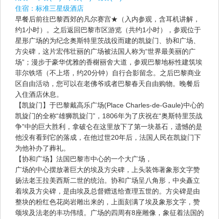
住宿：
标准三星级酒店
早餐后前往巴黎西郊的凡尔赛宫★（入内参观，含耳机讲解，
约1小时）。之后返回巴黎市区游览（共约1小时），参观位于
星形广场的为纪念奥斯特里茨战役而建的凯旋门、协和广场、
方尖碑，这片宏伟壮丽的广场被法国人称为“世界最美丽的广
场”；漫步于豪华优雅的香榭丽舍大道，参观巴黎地标性建筑埃
菲尔铁塔（不上塔，约20分钟）自行合影留念。之后巴黎商业
区自由活动，您可以在老佛爷或者巴黎春天自由购物。晚餐后
入住酒店休息。
【凯旋门】于巴黎戴高乐广场(Place Charles-de-Gaule)中心的
凯旋门的全称“雄狮凯旋门”，1806年为了庆祝在“奥斯特里茨战
争”中的巨大胜利，拿破仑在这里放下了第一块基石，遗憾的是
他没有看到它的落成，在他过世20年后，法国人民在凯旋门下
为他补办了葬礼。
【协和广场】法国巴黎市中心的一个大广场，
广场的中心摆放著巨大的埃及方尖碑，上头装饰著象形文字赞
扬法老王拉美西斯二世的统治。协和广场呈八角形，中央矗立
着埃及方尖碑，是由埃及总督赠送给查理五世的。方尖碑是由
整块的粉红色花岗岩雕出来的，上面刻满了埃及象形文字，赞
颂埃及法老的丰功伟绩。广场的四周有8座雕像，象征着法国的