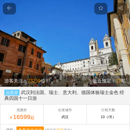
游客关注：
23259
位
最近预定：
13
笔
武汉到法国、瑞士、意大利、德国体验瑞士金色 经
品质游
典四国十一日游
优惠价
出发城市
行程天数
16599
武汉
10（/天）
￥
起