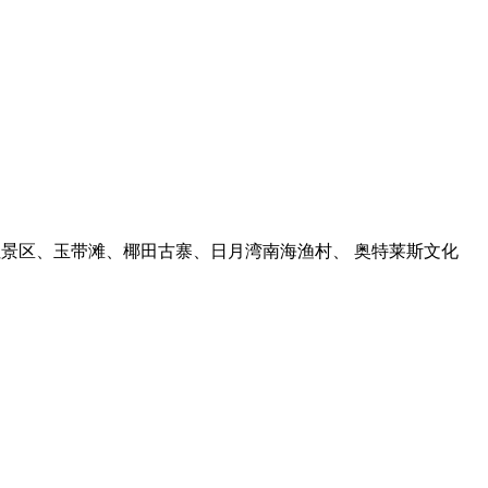
址景区、玉带滩、椰田古寨、日月湾南海渔村、 奥特莱斯文化