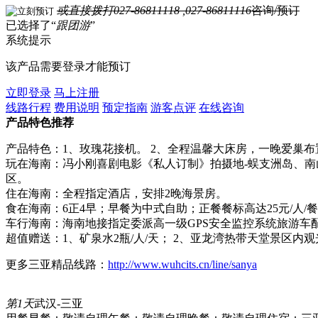
或直接拨打
027-86811118 ,027-86811116
咨询/预订
已选择了“
跟团游
”
系统提示
该产品需要登录才能预订
立即登录
马上注册
线路行程
费用说明
预定指南
游客点评
在线咨询
产品特色推荐
产品特色：1、玫瑰花接机。 2、全程温馨大床房，一晚爱巢布
玩在海南：冯小刚喜剧电影《私人订制》拍摄地-蜈支洲岛、南
区。
住在海南：全程指定酒店，安排2晚海景房。
食在海南：6正4早；早餐为中式自助；正餐餐标高达25元/人/
车行海南：海南地接指定委派高一级GPS安全监控系统旅游车
超值赠送：1、矿泉水2瓶/人/天； 2、亚龙湾热带天堂景区内观
更多三亚精品线路：
http://www.wuhcits.cn/line/sanya
第1天
武汉-三亚