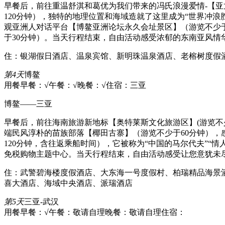
早餐后，前往重温舒淇和葛优为我们带来的冯氏浪漫爱情-【亚
120分钟），独特的地理位置和海域造就了这里成为“世界冲
观亚洲人对话平台【博鳌亚洲论坛永久会址景区】（游览不少
于30分钟）。当天行程结束，自由活动感受浓郁的东南亚风情
住：银湖假日酒店、温泉宾馆、新明珠温泉酒店、老榕树度假
第4天
博鳌
用餐早餐：√
午餐：√
晚餐：√
住宿：三亚
博鳌——三亚
早餐后，前往海南旅游新地标【奥特莱斯文化旅游区】(游览不
端民风淳朴的苗族部落【椰田古寨】（游览不少于60分钟），
120分钟，含往返乘船时间），它被称为“中国的马尔代夫”“
免税购物主题中心。当天行程结束，自由活动感受让您意犹未
住：武警碧海楼度假酒店、大东海一号度假村、柏瑞精品海景
喜大酒店、海域中央酒店、派瑞酒店
第5天
三亚-武汉
用餐早餐：√
午餐：敬请自理
晚餐：敬请自理
住宿：