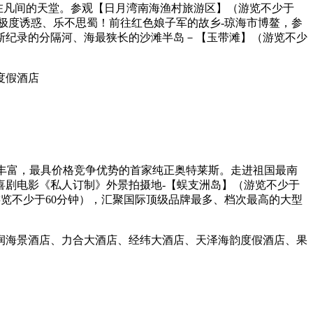
落在凡间的天堂。参观【日月湾南海渔村旅游区】（游览不少于
、极度诱惑、乐不思蜀！前往红色娘子军的故乡-琼海市博鳌，参
斯纪录的分隔河、海最狭长的沙滩半岛－【玉带滩】（游览不少
度假酒店
最丰富，最具价格竞争优势的首家纯正奥特莱斯。走进祖国最南
喜剧电影《私人订制》外景拍摄地-【蜈支洲岛】（游览不少于
游览不少于60分钟），汇聚国际顶级品牌最多、档次最高的大型
润海景酒店、力合大酒店、经纬大酒店、天泽海韵度假酒店、果