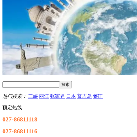
热门搜索：
三峡
丽江
张家界
日本
普吉岛
签证
预定热线
027-86811118
027-86811116