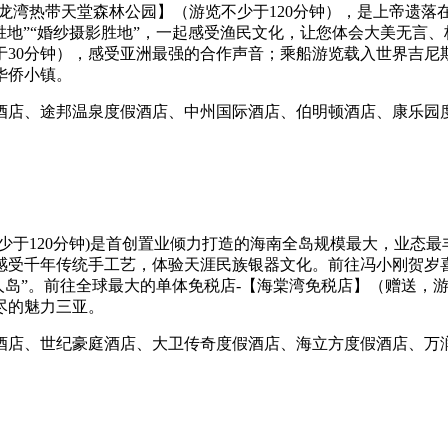
龙湾热带天堂森林公园】（游览不少于120分钟），是上帝遗
浪胜地”“婚纱摄影胜地”，一起感受渔民文化，让您体会大美无言
于30分钟），感受亚洲最强的合作声音；乘船游览载入世界吉尼
华侨小镇。
酒店、途邦温泉度假酒店、中州国际酒店、伯明顿酒店、康乐园
少于120分钟)是首创置业倾力打造的海南全岛规模最大，业态
感受千年传统手工艺，体验天涯民族银器文化。前往冯小刚贺岁
情人岛”。前往全球最大的单体免税店-【海棠湾免税店】（赠送，
尽的魅力三亚。
酒店、世纪豪庭酒店、大卫传奇度假酒店、海立方度假酒店、万