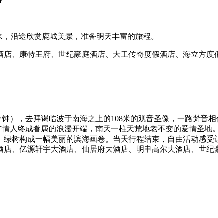
亚
来，沿途欣赏鹿城美景，准备明天丰富的旅程。
酒店、康特王府、世纪豪庭酒店、大卫传奇度假酒店、海立方度
0分钟），去拜谒临波于南海之上的108米的观音圣像，一路梵音
有情人终成眷属的浪漫开端，南天一柱天荒地老不变的爱情圣地。
，绿树构成一幅美丽的滨海画卷。当天行程结束，自由活动感受
酒店、亿源轩宇大酒店、仙居府大酒店、明申高尔夫酒店、世纪