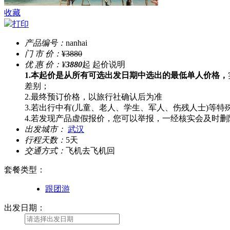
收藏
打印
产品编号：
nanhai
门 市 价：
¥3880
优 惠 价：
¥
3880
起
起价说明
1.本起价是从所有可选出发日期中选出的最低单人价格，
差别；
2.最终预订价格，以旅行社确认后为准
3.若出行中有(儿童、老人、学生、军人、伤残人士)等
4.若发现产品虚假报价，您可以举报，一经核实会及时删
出发城市：
武汉
行程天数：
5天
交通方式：
飞机去飞机回
套餐类型
：
跟团游
出发日期：