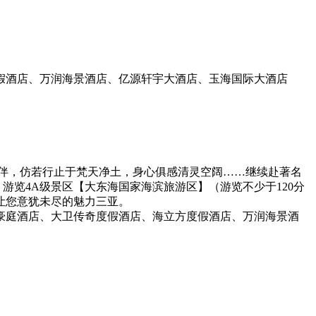
假酒店、万润海景酒店、亿源轩宇大酒店、玉海国际大酒店
相伴，仿若行止于梵天净土，身心俱感清灵空阔……继续赴著名
游览4A级景区【大东海国家海滨旅游区】（游览不少于120分
让您意犹未尽的魅力三亚。
豪庭酒店、大卫传奇度假酒店、海立方度假酒店、万润海景酒