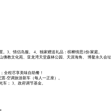
置。3、情侣岛服。 4、独家赠送礼品：槟榔情思1份/家庭。
山佛教文化苑、亚龙湾天堂森林公园、天涯海角、 博鳌永久会
餐；全程尽享美味自助餐！
配置-空调旅游新车（每人一正座）。
光车； 3、政府调节基金。