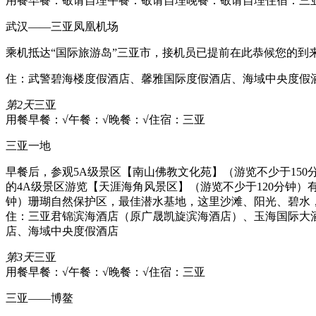
用餐早餐：敬请自理
午餐：敬请自理
晚餐：敬请自理
住宿：三
武汉——三亚凤凰机场
乘机抵达“国际旅游岛”三亚市，接机员已提前在此恭候您的到
住：武警碧海楼度假酒店、馨雅国际度假酒店、海域中央度假
第2天
三亚
用餐早餐：√
午餐：√
晚餐：√
住宿：三亚
三亚一地
早餐后，参观5A级景区【南山佛教文化苑】（游览不少于15
的4A级景区游览【天涯海角风景区】（游览不少于120分钟）
钟）珊瑚自然保护区，最佳潜水基地，这里沙滩、阳光、碧水
住：三亚君锦滨海酒店（原广晟凯旋滨海酒店）、玉海国际大
店、海域中央度假酒店
第3天
三亚
用餐早餐：√
午餐：√
晚餐：√
住宿：三亚
三亚——博鳌