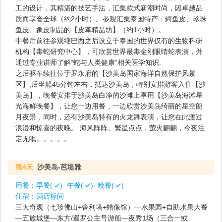
工的设计，其精湛的技艺手法，汇集款式新潮时尚，因卓越品
质而享誉全球（约2小时）。参观汇集泰国特产：鳄鱼皮、珍珠
鱼皮、象皮制品的【皮革精品坊】（约1小时）。
中餐后前往参观继巴西之后设立于泰国的世界仅有的生物科研
机构【毒蛇研究中心】，可欣赏世界最毒金刚眼睛蛇表演，并
通过专业讲师了解“蛇与人类健康”相关医学知识.
之后驱车续往位于罗永府的【沙美岛国家海洋自然保护风景
区】,后坐船45分钟左右，抵达沙美岛，特别安排游客入住【沙
美岛】，晚餐安排于沙美岛白净的沙滩上享用【沙美岛海滩星
光海鲜晚餐】，让您一边用餐，一边欣赏沙美岛绮丽的星空朗
月夜景，同时，还有沙美岛特有的火龙舞表演，让您在此渡过
浪漫和惊喜的夜晚。 海风阵阵、繁星点点，萤火翩翩，今夜注
定无眠。。。。。
第4天
沙美岛-芭堤雅
用餐：
早餐(
)- 午餐(
)- 晚餐(
)
住宿：
酒店标间
三大奇观（七珍佛山+舍利塔+蜡像馆）—水果园+自助水果大餐
—五族城堡—东方/暹罗公主号游船—夜秀1场（三合一或