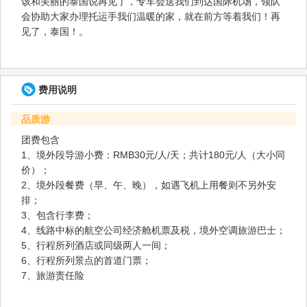
该和美丽的泰国说再见了，专车会送我们到达国际机场，领队
会协助大家办理托运手我们温暖的家，就在前方等着我们！再
见了，泰国！。
费用说明
品质游
团费包含
1、境外段导游小费：RMB30元/人/天；共计180元/人（大小同
价）；
2、境外段餐费（早、午、晚），如遇飞机上用餐则不另外安
排；
3、包含行李费；
4、线路中标的航空公司经济舱机票及税，境外空调旅游巴士；
5、行程所列酒店或同级两人一间；
6、行程所列景点的首道门票；
7、旅游责任险