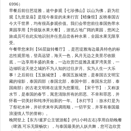
6996）
早餐后前往芭堤雅，途中参观【七珍佛山】以山为佛，蔚为壮
观【九世皇庙】是现今泰皇的未来行宫【蜡像馆】反映泰国古
今大千世界，均有很高参观价值。我们会带您前往泰国热带水
果园享用【升级版水果大餐】，游览占地广阔的果园，悠闲之
旅成员可在此实地识别并任意品尝各种水果，全园水果无限享
受。
午餐带您来到【56层旋转餐厅】，是芭堤雅海边最具特色的标
志性观景地，登高远望，海天一色，风月无边之美景尽收眼
底，一边享用丰盛的美食，一边欣赏巴提雅及暹罗湾美景，一
边倾听这天使之城的不为人知的过往岁月。实为人生一大乐
事！之后前往【五族城堡】，泰国五族城堡，是泰国古文明宝
藏的缩影，泰国四部（泰国北部，泰国中部，泰国东北部，泰
国南部）的古老文明将在这里为您重现。【宋干节】：又称泼
水节，是泰国的春节，寓意清除所有的邪恶、不幸和罪恶，并
怀着一切美好和纯净开始新的一年。【水灯节】：放水灯是为
了祭祀水神，并祈求来年风调雨顺，一切平安，并享有泰国最
浪漫情人节的誉称）。
晚間登上【东方/暹罗公主號游船】(约1小時左右)享用自助晚餐
（啤酒,可乐无限畅饮），与泰国最美的人妖共舞，您可边欣赏