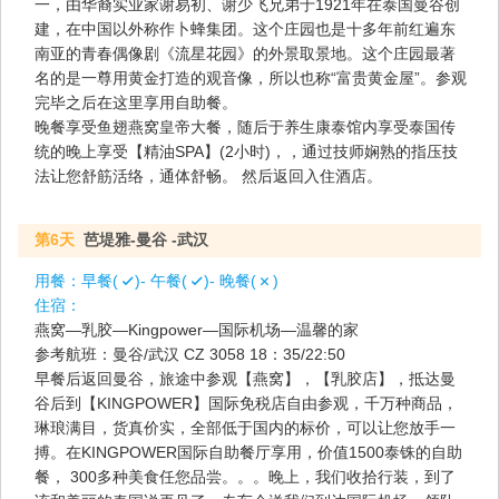
一，由华裔实业家谢易初、谢少飞兄弟于1921年在泰国曼谷创
建，在中国以外称作卜蜂集团。这个庄园也是十多年前红遍东
南亚的青春偶像剧《流星花园》的外景取景地。这个庄园最著
名的是一尊用黄金打造的观音像，所以也称“富贵黄金屋”。参观
完毕之后在这里享用自助餐。
晚餐享受鱼翅燕窝皇帝大餐，随后于养生康泰馆内享受泰国传
统的晚上享受【精油SPA】(2小时)，，通过技师娴熟的指压技
法让您舒筋活络，通体舒畅。 然后返回入住酒店。
第6天
芭堤雅-曼谷 -武汉
用餐：
早餐(
)- 午餐(
)- 晚餐(
)
住宿：
燕窝—乳胶—Kingpower—国际机场—温馨的家
参考航班：曼谷/武汉 CZ 3058 18：35/22:50
早餐后返回曼谷，旅途中参观【燕窝】，【乳胶店】，抵达曼
谷后到【KINGPOWER】国际免税店自由参观，千万种商品，
琳琅满目，货真价实，全部低于国内的标价，可以让您放手一
搏。在KINGPOWER国际自助餐厅享用，价值1500泰铢的自助
餐， 300多种美食任您品尝。。。晚上，我们收拾行装，到了