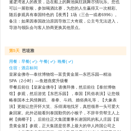
暹逻湾迷人的夜景，边在船上的舞池疯狂跳舞尽情玩乐。您也
可以一展歌喉，参加喝酒比赛，为您的人生赢得又一次精彩。
随后参观具有泰国特色的【夜秀】1场（三合一或者6996）。
备注：如果因泰国政治原因导致三大奇观，公主号无法进入，
导游与领队会与客人协商更换其他景点。
第5天
芭堤雅
用餐：
早餐(
)- 午餐(
)- 晚餐(
)
住宿：
酒店标间
皇家金佛寺—泰丝博物馆—富贵黄金屋—东芭乐园—精油
SPA（2小时）—鱼翅燕窝升级餐
早餐后前往【皇家金佛寺】请佛拜佛，然后前往【泰丝博物
馆】参观，然后游览【东芭乐园】，泰国【民俗表演】让您领
略泰国本土风情舞蹈、 泰拳、斗鸡、婚俗典礼等，【大象表
演】更能让您开怀大笑、乐得满地找牙，真想领养一头可爱大
象回家。此外还能看到泰国勤劳的小猴子，不辞辛劳帮主人上
树【摘椰子】。后前往正大集团董事长谢国民的私人庄园【富
贵黄金屋】参观，正大集团是世界上最大的华人跨国公司之