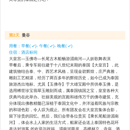
第2天
曼谷
用餐：
早餐(
)- 午餐(
)- 晚餐(
)
住宿：
酒店标间
大皇宫—玉佛寺—长尾古木船畅游湄南河—人妖歌舞表演
早餐后，乘专车前往建于十八世纪末期的泰国【大皇宫】，此
建筑物结合泰、中、西艺术风格，呈现金碧辉煌，庄严典雅，
雕刻工艺精湛，经历了两百多年的辉煌历史，如今已成为泰国
旅游杰出地标。尤其【玉佛寺】于大雄宝殿中所供奉玉佛，是
选用稀世珍宝翡翠玉雕刻而成，属泰国镇国之宝，皇室各种大
庆典均在此举办。壮丽美观的宫殿和雄伟万千的佛寺建筑，充
分体现出佛教精髓已深植于泰国文化中，并洋溢着民族与宗教
的和谐色彩，令人叹为观止。所有团友会在大皇宫集体合影，
留下珍贵的回忆。然后，我们会带各位贵宾【乘长尾船游湄南
河】，体会水上人家的生活方式，船家还会送上泰国特色花环
表达对游客 的欢迎与祝福。湄南河两岸，高楼林立，寺庙、酒