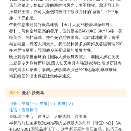
店节次鳞比，恰似巴黎的塞纳河风光，美不胜收。您还可上岸
拜祭郑王庙，亦可买面包喂养河中数以万计的“圣鱼”。个中乐
趣，了无止境。
午餐带您来到曼谷最高建筑-【玉叶大厦76楼豪华海鲜自助
餐】，号称全球最高的餐厅，位於曼谷BAIYOKE SKY76楼，美
轮美奂。凭栏远眺，整个曼谷尽收眼底。此时此地此景，携手
与君同坐，宛若人间天堂。餐厅品种繁多的海鲜及各国料理200
多种尽情享用，异国他乡享受温馨的饕餮大餐。
晚上观看享誉全球的【国际人妖歌舞表演】，泰国人妖在历史
上就是专为歌舞而培训,因人妖天生具有强烈表演欲,所以历经多
年的磨练和培训，泰国人妖歌舞表演已经到达巅峰,雌雄难辨、
精彩纷呈的演出保证让您终身难忘。
第3天
曼谷-沙美岛
用餐：
早餐(
)- 午餐(
)- 晚餐(
)
住宿：
酒店标间
皇家珠宝中心—皮具店—人蛇大战—沙美岛
早餐后前往国家观光局推荐的世界最大的时尚【珠宝中心】(具
有ISO 9001国际品质认证)，这里所展示的宝石饰品，以巧天夺