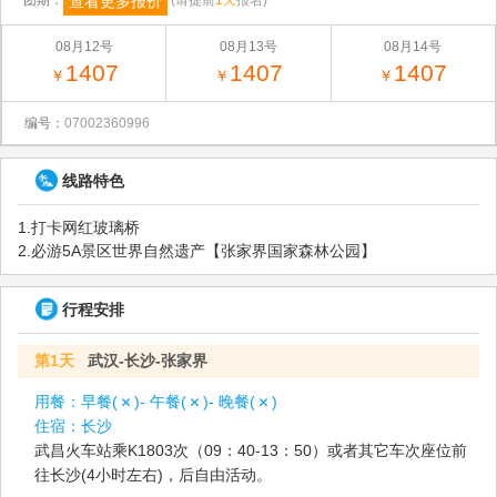
查看更多报价
团期：
(请提前
1天
报名)
08月12号
08月13号
08月14号
1407
1407
1407
￥
￥
￥
编号：
07002360996
线路特色
1.打卡网红玻璃桥
2.必游5A景区世界自然遗产【张家界国家森林公园】
行程安排
第1天
武汉-长沙-张家界
用餐：
早餐(
)- 午餐(
)- 晚餐(
)
住宿：
长沙
武昌火车站乘K1803次（09：40-13：50）或者其它车次座位前
往长沙(4小时左右)，后自由活动。