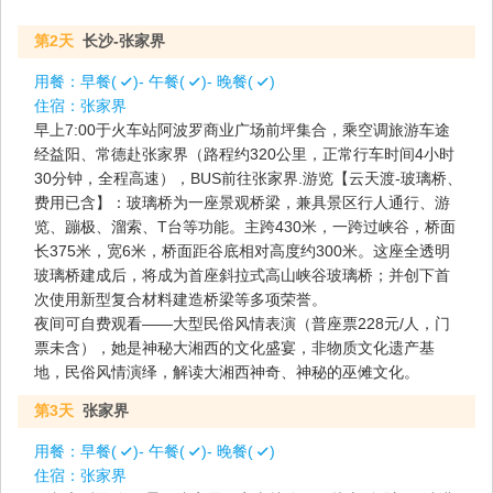
第2天
长沙-张家界
用餐：
早餐(
)- 午餐(
)- 晚餐(
)
住宿：
张家界
早上7:00于火车站阿波罗商业广场前坪集合，乘空调旅游车途
经益阳、常德赴张家界（路程约320公里，正常行车时间4小时
30分钟，全程高速），BUS前往张家界.游览【云天渡-玻璃桥、
费用已含】：玻璃桥为一座景观桥梁，兼具景区行人通行、游
览、蹦极、溜索、T台等功能。主跨430米，一跨过峡谷，桥面
长375米，宽6米，桥面距谷底相对高度约300米。这座全透明
玻璃桥建成后，将成为首座斜拉式高山峡谷玻璃桥；并创下首
次使用新型复合材料建造桥梁等多项荣誉。
夜间可自费观看——大型民俗风情表演（普座票228元/人，门
票未含），她是神秘大湘西的文化盛宴，非物质文化遗产基
地，民俗风情演绎，解读大湘西神奇、神秘的巫傩文化。
第3天
张家界
用餐：
早餐(
)- 午餐(
)- 晚餐(
)
住宿：
张家界