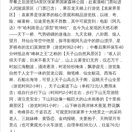
早餐之后游览5A景区张家界国家森林公园：赴索溪峪门票站进
入武陵源景区（门票已含），乘百龙天梯上行游览【袁家界景
区】：袁家界是张家界的核心景观和精品游览线，以雄、奇、
险、峻著称，沿途景色美不胜数，其中可观赏到：电影《阿凡
达》中“哈利路亚山”原型“乾坤柱”、迄今为止发现的天然石桥
——天下一桥、气势磅礴的迷魂台、九天玄梯、八卦图、猿人
望月、拜仙台等空中绝景，探寻影视阿凡达中的群山漂浮、星
罗棋布的玄幻莫测世界（游览时间2小时）；中餐后乘环保车40
分钟抵达有“峰林之王”之称的【天子山自然风景区】：“谁人识
得天子面，归来不看天下山”， 山上云雾变幻无穷，仪态万千，
时如江海翻波，涌涛逐浪，时若轻纱掩体，飘渺虚无；游览集
自然于人文于一体的贺龙公园、御笔峰、仙女献花、西海石
林、石船出海等，可登上天子山高点天子阁，远眺天子山全景
（游览时间2小时）。天子山索道下山（单程72元/人费用未
含）或自行步行下山（时间约2小时左右，步行下山无导游陪
同，请注意安全）下山到达像一幅巨大的山水画卷的【十里画
廊景区】（游览时间1小时），山下峡谷两岸林木葱茏,野花飘
香，奇峰异石,千姿百态，可观赏到张家界十大绝景之一的采药
老人、三姐妹峰、黄昏恋、金鸡报晓、夫妻抱子、天狗望月等
景点（也可乘观光小火车游览，自理单程38元/人，往返76元/
人）。