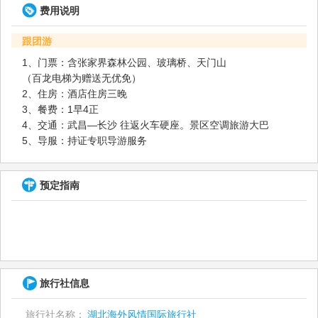
费用说明
跟团游
1、门票：含张家界森林公园、玻璃桥、天门山
（百龙电梯为赠送无优免）
2、住房：酒店住房三晚
3、餐费：1早4正
4、交通：武昌—长沙 往返火车硬座。景区空调旅游大巴
5、导服：持证专职导游服务
预定指南
旅行社信息
旅行社名称：
湖北海外风情国际旅行社