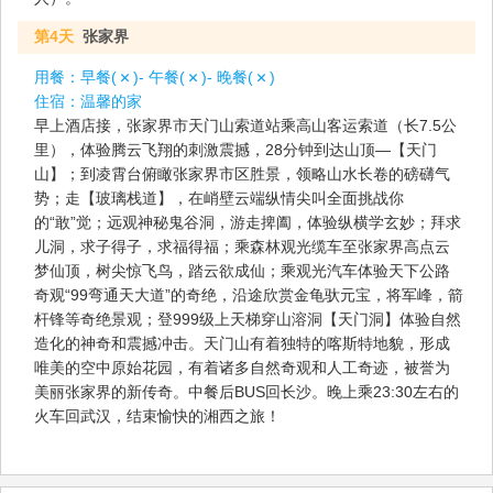
第4天
张家界
用餐：
早餐(
)- 午餐(
)- 晚餐(
)
住宿：
温馨的家
早上酒店接，张家界市天门山索道站乘高山客运索道（长7.5公
里），体验腾云飞翔的刺激震撼，28分钟到达山顶—【天门
山】；到凌霄台俯瞰张家界市区胜景，领略山水长卷的磅礴气
势；走【玻璃栈道】，在峭壁云端纵情尖叫全面挑战你
的“敢”觉；远观神秘鬼谷洞，游走捭阖，体验纵横学玄妙；拜求
儿洞，求子得子，求福得福；乘森林观光缆车至张家界高点云
梦仙顶，树尖惊飞鸟，踏云欲成仙；乘观光汽车体验天下公路
奇观“99弯通天大道”的奇绝，沿途欣赏金龟驮元宝，将军峰，箭
杆锋等奇绝景观；登999级上天梯穿山溶洞【天门洞】体验自然
造化的神奇和震撼冲击。天门山有着独特的喀斯特地貌，形成
唯美的空中原始花园，有着诸多自然奇观和人工奇迹，被誉为
美丽张家界的新传奇。中餐后BUS回长沙。晚上乘23:30左右的
火车回武汉，结束愉快的湘西之旅！