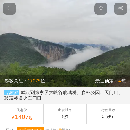
游客关注：
17075
位
最近预定：
4
笔
武汉到张家界大峡谷玻璃桥、森林公园、天门山、
品质游
玻璃栈道火车四日
优惠价
出发城市
行程天数
1407
武汉
4（/天）
￥
起