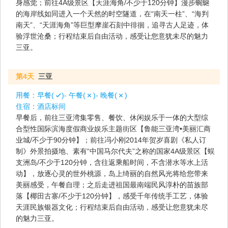
身感觉；前往4A级景区【天涯海角/不少于120分钟】漫步蜿蜒
的海岸线如同进入一个天然的时空隧道，在“南天一柱”、“海判
南天”、“天涯海角”等巨型摩崖石刻中徘徊，追寻古人足迹，体
验浮世沧桑；行程结束后自由活动，感受让您意犹未尽的魅力
三亚。
第4天
三亚
用餐：
早餐(
)- 午餐(
)- 晚餐(
)
住宿：
酒店标间
早餐后，前往三亚湾集零售、餐饮、休闲娱乐于一体的大型综
合型性国际滨海度假商业娱乐主题街区【鲁能三亚湾•美丽汇商
业城/不少于90分钟】；前往冯小刚2014年贺岁喜剧《私人订
制》外景拍摄地、素有“中国马尔代夫”之称的国家4A级景区【蜈
支洲岛/不少于120分钟，含往返乘船时间，不含潜水等水上活
动】，放逐心灵的世外桃源，岛上绮丽的自然风光将给您带来
美丽感受，午餐自理；之后走进祖国最南端民风淳朴的苗族部
落【椰田古寨/不少于120分钟】，感受千年传统手工艺，体验
天涯民族银器文化；行程结束后自由活动，感受让您意犹未尽
的魅力三亚。