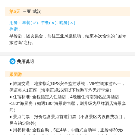
第5天
三亚-武汉
用餐：
早餐(
)- 午餐(
)- 晚餐(
)
住宿：
早餐后，团友集合，前往三亚凤凰机场，结束本次愉快的 “国际
旅游岛”之行。
费用说明
跟团游
● 旅游交通：地接指定GPS安全监控系统，VIP空调旅游巴士，
保证每人1正座（海南正规26座以下旅游车均无行李箱）
● 住宿标准: 全程指定入住酒店，4晚连住海南知名品牌酒店
•180°海景房（如遇180°海景房售罄，则升级为品牌酒店海景套
间）
● 景点门票：报价包含景点首道门票（不含景区内设自费项目，
另有约定除外）
● 用餐标准: 全程自助，5正4早，中西式自助早，正餐标30元/