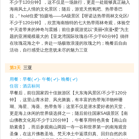
不少于120分钟】，这不仅是一场旅行，更是一处能够真正融入
海南风土人情的文化景区；随后，游览天然氧吧、热带香巴
拉，“ hold住爱”拍摄地——5A级景区【呀诺达热带雨林文化区/
不少于120分钟】，欣赏海南独特的七大热带雨林奇观，体验空
中天道带来的神奇与震撼；前往参观游览以“美丽•浪漫•爱”为主
题的亚洲规模最大的【亚龙湾国际玫瑰谷/不少于60分钟】徜徉
在玫瑰花海之中，奔赴一场极致浪漫的玫瑰之约；晚餐后自由
活动，自行感受让您意犹未尽的魅力三亚
第3天
三亚
用餐：
早餐(
)- 午餐(
)- 晚餐(
)
住宿：
酒店标间
早餐后，前往国家四十佳旅游区【大东海风景区/不少于120分
钟】，这里山青水碧、风光旖旎，有丰富的热带海洋物种珊
瑚、海星、海葵、热带鱼等；这里不仅是潜水爱好者的天堂，
更是海上休闲的世界级选择之一；随后前往国家5A级景区【南
山佛教文化苑/不少于120分钟】，午餐享用特色美食【南山自
助素斋】，而后参观南山两园一寺一谷和世界第一的南海观音
圣像，在这片佛教圣地、梵天净土中返璞归真、回归自然的亲