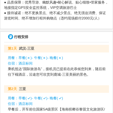
● 品质保障：优秀导游、幽默风趣•耐心解说、贴心细致•管家服务，
地接指定GPS安全监控系统，VIP空调旅游巴士
● 接待诚诺：绝不更换景点、绝不减少景点、绝无强迫消费、保证
游览时间、绝不增加行程外购物点（违约现场赔付2000元/人）
行程安排
第1天
武汉-三亚
用餐：
早餐(
)- 午餐(
)- 晚餐(
)
住宿：
酒店标间
乘机抵达“国际旅游岛”，接机员已提前在此恭候您到来，随后前
往下榻酒店，沿途您可欣赏到鹿城-三亚美丽的景色。
第2天
三亚
用餐：
早餐(
)- 午餐(
)- 晚餐(
)
住宿：
酒店标间
早餐后，开车前往国家5A级景区【海南槟榔谷黎苗文化旅游区/