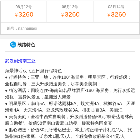
08月12号
08月13号
08月14号
3260
3260
3260
￥
￥
￥
编号：
nanhaijiaqi
线路特色
武汉到海南三亚
海景神话双飞五日游行程特色：
● 行程特色：三亚一地，连住180°海景房；明星景区，行程舒缓；
全程自助餐，三大升级赠送美食，尽享美食美刻；
● 精选酒店：四晚连住•海南知名品牌酒店•180°海景房，免行李搬运
烦扰，置身风景区，坐拥迷人海景
● 明星景区：南山5A、呀诺达雨林5A、蜈支洲4A、槟榔谷5A、天涯
海角4A、大东海4A、亚龙湾玫瑰谷3A、椰田古寨3A、美丽汇
● 美食美刻：全程中西式自助餐，升级赠送价值68元“呀诺达雨林药
膳自助餐”、价值58元南山素斋自助餐、黎家特色围桌宴
● 贴心赠送：价值50元呀诺达巴士、本土“纯正椰子汁礼包”/人、旅
游指南1份/家庭、矿泉水1瓶/天/人、全程免收政府基金44元/人