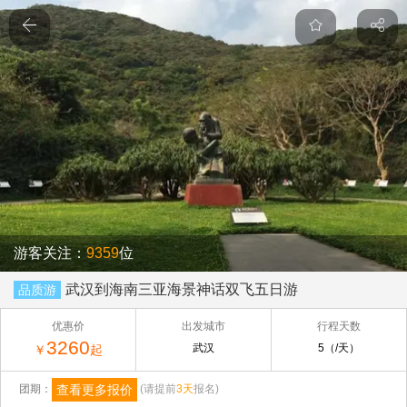
游客关注：
9359
位
武汉到海南三亚海景神话双飞五日游
品质游
优惠价
出发城市
行程天数
3260
武汉
5（/天）
￥
起
查看更多报价
团期：
(请提前
3天
报名)