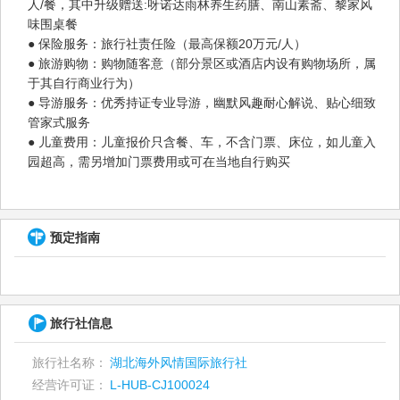
人/餐，其中升级赠送:呀诺达雨林养生药膳、南山素斋、黎家风
味围桌餐
● 保险服务：旅行社责任险（最高保额20万元/人）
● 旅游购物：购物随客意（部分景区或酒店内设有购物场所，属
于其自行商业行为）
● 导游服务：优秀持证专业导游，幽默风趣耐心解说、贴心细致
管家式服务
● 儿童费用：儿童报价只含餐、车，不含门票、床位，如儿童入
园超高，需另增加门票费用或可在当地自行购买
预定指南
旅行社信息
旅行社名称：
湖北海外风情国际旅行社
经营许可证：
L-HUB-CJ100024