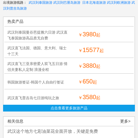
出境旅游线路：
武汉到泰国旅游
武汉到巴厘岛旅游
日本北海道旅游
武汉到欧洲旅游
武
汉到普吉岛旅游
热卖产品
武汉到泰国曼谷芭提雅六日游 武汉直
3980
￥
起
飞泰国旅游高品质无自费
武汉直飞法国、德国、意大利、瑞士
15577
￥
起
十三天
武汉直飞三亚亲密爱人双飞五日游 情
3880
￥
起
侣夫妻私人定制 浪漫全程
650
￥
起
韩国旅游签证-韩国个人自由行签证
3580
￥
起
武汉直飞普吉岛七日游纯玩之旅
点击查看更多旅游产品
相关信息
更多>
武汉这个地方七彩油菜花全面开放，关键是免费