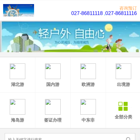
咨询预订
027-86811118
,
027-86811116
湖北游
国内游
欧洲游
出境游
全部分类
海岛游
签证办理
中东非