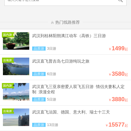
热门线路推荐
武汉到桂林阳朔漓江动车（高铁）三日游
1499
品质游
3日游
￥
起
武汉直飞普吉岛七日游纯玩之旅
3580
品质游
6日游
￥
起
武汉直飞三亚亲密爱人双飞五日游 情侣夫妻私人定
制 浪漫全程
3880
品质游
5日游
￥
起
武汉直飞法国、德国、意大利、瑞士十三天
15577
品质游
13日游
￥
起