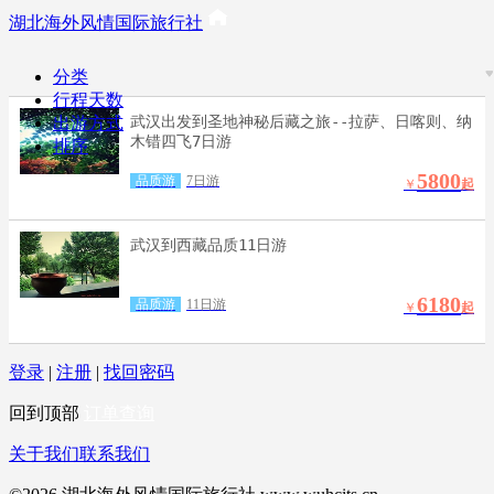
湖北海外风情国际旅行社
分类
行程天数
武汉出发到圣地神秘后藏之旅--拉萨、日喀则、纳
出游方式
木错四飞7日游
排序
5800
品质游
7日游
￥
起
武汉到西藏品质11日游
6180
品质游
11日游
￥
起
登录
|
注册
|
找回密码
回到顶部
订单查询
关于我们
联系我们