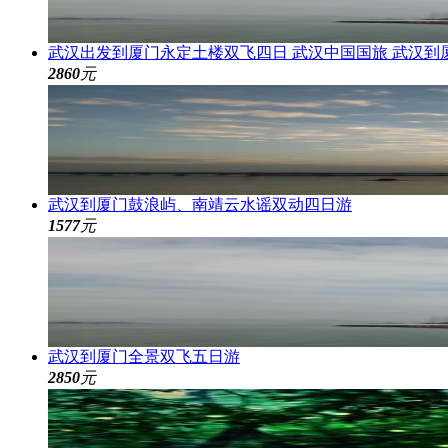
武汉出发到厦门永定土楼双飞四日 武汉中国国旅 武汉到
2860
元
武汉到厦门鼓浪屿、南靖云水谣双动四日游
1577
元
武汉到厦门全景双飞五日游
2850
元