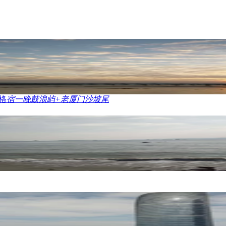
格
宿一晚鼓浪屿+老厦门沙坡尾