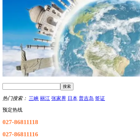
热门搜索：
三峡
丽江
张家界
日本
普吉岛
签证
预定热线
027-86811118
027-86811116