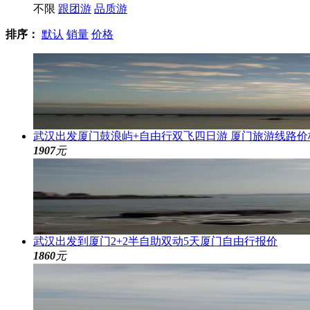
不限
跟团游
品质游
排序：
默认
销量
价格
武汉出发厦门鼓浪屿+自由行双飞四日游 厦门旅游线路价
1907
元
武汉出发到厦门2+2半自助双动5天厦门自由行报价
1860
元