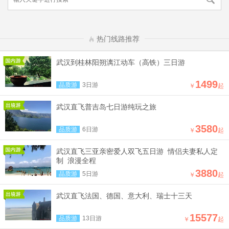
热门线路推荐
武汉到桂林阳朔漓江动车（高铁）三日游
1499
品质游
3日游
￥
起
武汉直飞普吉岛七日游纯玩之旅
3580
品质游
6日游
￥
起
武汉直飞三亚亲密爱人双飞五日游 情侣夫妻私人定
制 浪漫全程
3880
品质游
5日游
￥
起
武汉直飞法国、德国、意大利、瑞士十三天
15577
品质游
13日游
￥
起