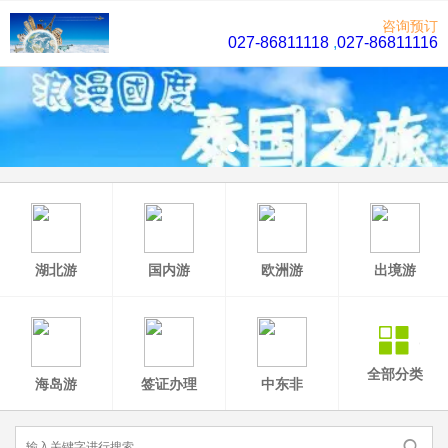
咨询预订
027-86811118
,
027-86811116
湖北游
国内游
欧洲游
出境游
全部分类
海岛游
签证办理
中东非