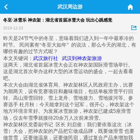
武汉周边游
冬至·冰雪乐 神农架：湖北省首届冰雪大会 玩出心跳感觉
2019-12-23
昨天是
24
节气中的冬至，意味着我们进入到一年中最寒冷的
时节。
民间素有“冬至大如年”
的说法，那么今天的湖北，有
哪些有趣的过节方式呢？
本文关键词：
武汉旅行社
武汉到神农架旅游
这两天，湖北省首届冰雪大会正在神农架国际滑雪场举行。
这是湖北首次举办这样大型的冰雪运动的盛会，一起去看看
吧。
本次大会由湖北省体育局、神农架林区人民政府主办，比赛
为期两天，设有竞赛项目和趣味项目，包括单板滑雪平行回
转、高山滑雪回转、雪上龙舟、雪地接力、雪地拔河等。参
赛选手
杜月秋：今天能拿到这个冠军，很开心，神农架这个
地方环境非常好。为发展冰雪旅游，神农架已建成
5
座滑雪
场，仅去年雪季就接待
20
余万人次前来滑雪。
神农架林区党委副书记
区长
刘启俊：我们要依靠这次（冰
雪）大会，把神农架的产品把它做成品牌，既要做滑雪
也要
做赏雪，还要做温泉，还要做民宿，通过复合产品来增加我