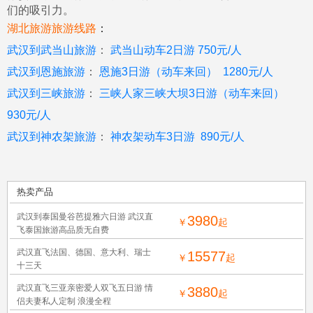
们的吸引力。
湖北旅游旅游线路
：
武汉到武当山旅游
：
武当山动车
2
日游
750
元
/
人
武汉到恩施旅游
：
恩施
3
日游（
动车来回）
1280
元
/
人
武汉到三峡旅游
：
三峡人家三峡大坝
3
日游（
动车来回）
930
元
/
人
武汉到神农架旅游
：
神农架动车
3
日游
890
元
/
人
热卖产品
武汉到泰国曼谷芭提雅六日游 武汉直
3980
￥
起
飞泰国旅游高品质无自费
武汉直飞法国、德国、意大利、瑞士
15577
￥
起
十三天
武汉直飞三亚亲密爱人双飞五日游 情
3880
￥
起
侣夫妻私人定制 浪漫全程