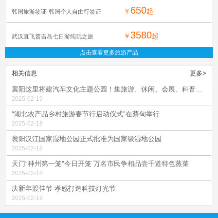
650
￥
起
韩国旅游签证-韩国个人自由行签证
3580
￥
起
武汉直飞普吉岛七日游纯玩之旅
点击查看更多旅游产品
相关信息
更多>
襄阳这里将建汽车文化主题公园！集旅游、休闲、会展、科普……
2025-02-19
“湖北农产品乡村旅游春节行启动仪式”在蔡甸举行
2025-02-18
襄阳汉江国家湿地公园正式批准为国家级湿地公园
2025-02-18
天门“神州第一笼”今日开笼 万名市民争相品尝千道特色蒸菜
2025-02-18
庆新年渡佳节 孝感打造科技灯光节
2025-02-18