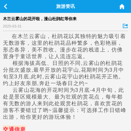
旅游资讯
木兰云雾山的花开啦，漫山杜鹃红等你来
2025-03-31
在木兰云雾山，杜鹃花以其独特的魅力吸引着
无数游客，这里的杜鹃花品种繁多，色彩艳丽，
形态各异，美不胜收。漫步在花的栈道上，仿佛
置身于童话世界，让人流连忘返。
根据海拔高低、日照的不同,云雾山的杜鹃花
分批次盛放,最早开放的花宇山,花期时间为3月中
旬至3月底,此时,云雾山花宇山的杜鹃花开正艳。
约上好友亲朋,奔赴一场春日之约~
云雾山花海的开花时间为3月底-4月中旬，此
处是景区规模最大、最为壮观的赏花点，每年都
有无数的游人来到此处观赏杜鹃花，喜欢赏花的
游客不要错过了哟~温馨提示：可选择工作日错峰
出游，给你更好的游玩体验！
交通信息