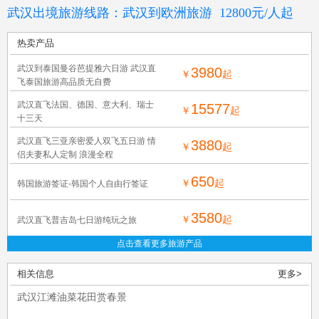
武汉出境旅游线路：武汉到欧洲旅
游
12800
元
/
人
起
热卖产品
武汉到泰国曼谷芭提雅六日游 武汉直
3980
￥
起
飞泰国旅游高品质无自费
武汉直飞法国、德国、意大利、瑞士
15577
￥
起
十三天
武汉直飞三亚亲密爱人双飞五日游 情
3880
￥
起
侣夫妻私人定制 浪漫全程
650
￥
起
韩国旅游签证-韩国个人自由行签证
3580
￥
起
武汉直飞普吉岛七日游纯玩之旅
点击查看更多旅游产品
相关信息
更多>
武汉江滩油菜花田赏春景