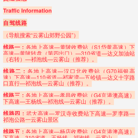
Traffic Information
自驾线路
（导航搜索“云雾山郊野公园”）
各地上高速—黄陂收费站（S1岱黄高速）下
线路一：
高速—黄陂转盘（第四出口）—310省道—达义加油站
（右转）—祁泡线—云雾山（推荐）。
各地上高速—汉口北收费站（G70福银高
线路二：
速）下高速—110省道—祁家湾—五岭镇—达义十字路
口直行—祁泡线—云雾山（推荐）。
各地上高速—孝昌收费站（G4京港澳高速）
线路三：
下高速—王杨线—祁泡线—云雾山（推荐）。
武大高速—罗汉寺收费站下高速—罗李路—
线路四：
祁泡公路一云雾山景区
各地上高速—杨店收费站（G4京港澳高速）
线路五：
下高速—310省道—王杨线—祁泡线—云雾山。