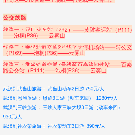
公交线路
线路一：汉口火车站（292）——黄陂客运站（P111)
——泡桐(P36)——云雾山
线路二：乘坐轨道交通2号线至天河机场站——转公交
（P169)——泡桐(P36)——云雾山
线路三：乘坐轨道交通7号线至百泰路地铁站——百泰
路公交站（P111)——泡桐(P36)——云雾山
武汉到武当山旅
游
：
武当山动
车
2
日
游
750
元
/
人
武汉到恩施旅
游
：
恩
施
3
日游
（
动车来回
）
1280
元
/
人
武汉到三峡旅
游
：
三峡人家三峡大
坝
3
日游
（
动车来回
）
930
元
/
人
武汉到神农架旅
游
：
神农架动
车
3
日
游
890
元
/
人