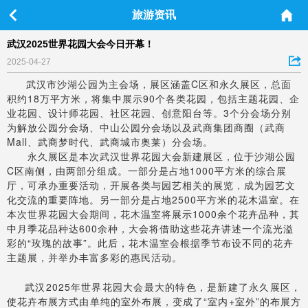
旅游资讯
武汉2025世界花园大会今日开幕！
2025-04-27
武汉市沙湖公园为主会场，展区涵盖C区和永久展区，总面
积约18万平方米，将集中展示90个各类花园，包括主题花园、企
业花园、设计师花园、社区花园、创意阳台等。3个分会场分别
为解放公园分会场、中山公园分会场以及武商集团商圈（武商
Mall、武商梦时代、武商城市奥莱）分会场。
永久展区是本次武汉世界花园大会新建展区，位于沙湖公园
C区南侧，由两部分组成。一部分是占地1000平方米的综合展
厅，可承办重要活动，开展各类与园艺相关的展览，成为园艺文
化交流的重要阵地。另一部分是占地2500平方米的花木温室。在
本次世界花园大会期间，花木温室将展示1000余个花卉品种，其
中月季花品种达600余种，大会将借助这些花卉讲述一个流光溢
彩的“玫瑰的故事”。此后，花木温室会根据季节布设不同的花卉
主题展，并举办丰富多彩的惠民活动。
武汉2025年世界花园大会最大的特色，是新建了永久展区，
使花卉布展方式由单纯的室外布展，变成了“室内+室外”的布展方