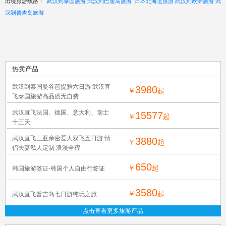
出境旅游线路：
武汉到泰国旅游
武汉到巴厘岛旅游
日本北海道旅游
武汉到欧洲旅游
武
汉到普吉岛旅游
热卖产品
武汉到泰国曼谷芭提雅六日游 武汉直
3980
￥
起
飞泰国旅游高品质无自费
武汉直飞法国、德国、意大利、瑞士
15577
￥
起
十三天
武汉直飞三亚亲密爱人双飞五日游 情
3880
￥
起
侣夫妻私人定制 浪漫全程
650
￥
起
韩国旅游签证-韩国个人自由行签证
3580
￥
起
武汉直飞普吉岛七日游纯玩之旅
点击查看更多旅游产品