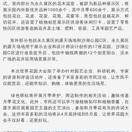
式。
室内部分为永久展区的花木温室，被辟为新品种展示区，将
展示国内外新优卉品种1000余个，其中月季600余个。展示方式
包括花台、花桌、花架、花瓶、花窗等，类型包括盆栽花卉、鲜
切花卉。还设置了植物创意展示区供游客休闲打卡，设置了零售
快闪区供游客选购花卉及土壤、肥料、容器、工具等园艺产品。
室外部分包括永久展区的露天场地和沙湖公园C区。永久展区
的露天场地用于展示企业和设计师设计创作的17座花园。沙湖公
园C区进行改造提升后，包括中轴线两侧的12个创意阳台、滨水
广场的花卉应用场景展示等。
本次世界花园大会除了举办针对园艺企业、科研机构、专家
的讲座和评选活动外，还准备了丰富多彩的市民活动，让市民不
仅能赏花，还能学知识、购物，体验更美的生活场景。
绿色驿站将开展月季养护、周边制作的相关活动，趣味传递
月季花文化。此外，市民还可以学习做植物拓印和植物香薰，在
露天展区观看园艺主题的文艺演出，参加和月季花有关的诗词大
会。这些丰富多彩的活动将从4月底持续到5月底，让世界花园大
会不仅好看，还更好玩。